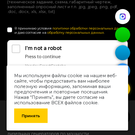
(техническое задание, схема, габаритный чертеж,
заполненный опросный лист и т.п. .jpg, .jpeg, .png, .pdf,
.doc, .docx, .xls, .xlsx, .txt)
Я принимаю условия
политики обработки персональных данных
и даю согласие на
обработку персональных данных
.
Мы используем файлы cookie на нашем веб-
сайте, чтобы предоставить вам наиболее
Отправить
полезную информацию, запоминая ваши
предпочтения и повторные посещения.
Нажав “Принять”, вы даете согласие на
использование ВСЕХ файлов cookie.
Принять
Быстрый подбор
дизельных генераторов по мощности