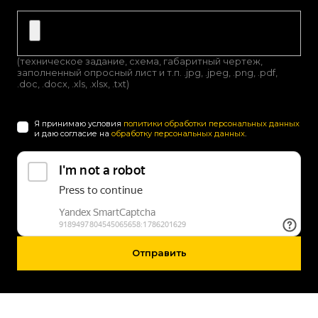
(техническое задание, схема, габаритный чертеж,
заполненный опросный лист и т.п. .jpg, .jpeg, .png, .pdf,
.doc, .docx, .xls, .xlsx, .txt)
Я принимаю условия
политики обработки персональных данных
и даю согласие на
обработку персональных данных
.
Отправить