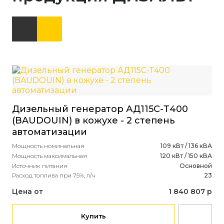
Ди
Дизельный генератор АД115С-Т400
(Я
(BAUDOUIN) в кожухе - 2 степень
Мощ
автоматизации
Мощ
Ист
Мощность номинальная
109 кВт / 136 кВА
Объ
Мощность максимальная
120 кВт / 150 кВА
Рас
Источник питания
Основной
Расход топлива при 75%, л/ч
23
Це
Цена от
1 840 807 р
Купить