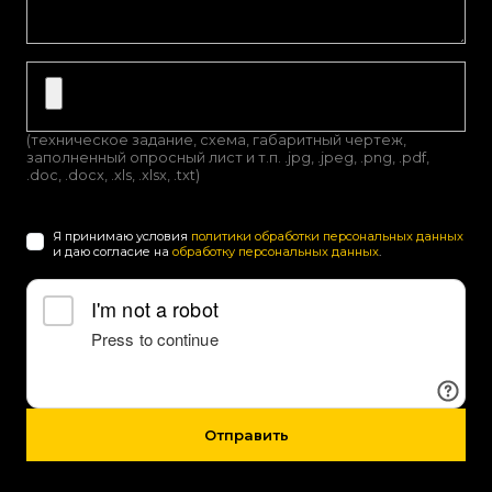
(техническое задание, схема, габаритный чертеж,
заполненный опросный лист и т.п. .jpg, .jpeg, .png, .pdf,
.doc, .docx, .xls, .xlsx, .txt)
Я принимаю условия
политики обработки персональных данных
и даю согласие на
обработку персональных данных
.
Отправить