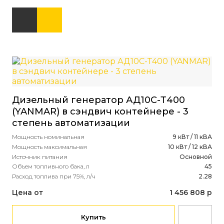
Ди
Дизельный генератор АД10С-Т400
(P
(YANMAR) в сэндвич контейнере - 3
Мощ
степень автоматизации
Мощ
Ист
Мощность номинальная
9 кВт / 11 кВА
Рас
Мощность максимальная
10 кВт / 12 кВА
Источник питания
Основной
Це
Объем топливного бака, л
45
Расход топлива при 75%, л/ч
2.28
Цена от
1 456 808 р
Купить