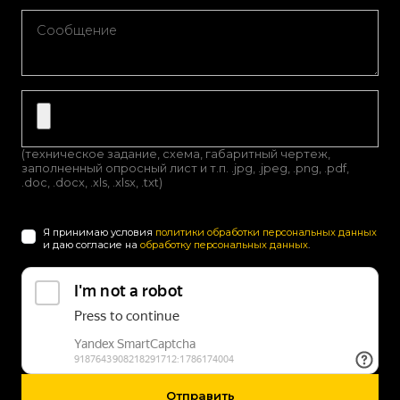
(техническое задание, схема, габаритный чертеж,
заполненный опросный лист и т.п. .jpg, .jpeg, .png, .pdf,
.doc, .docx, .xls, .xlsx, .txt)
Я принимаю условия
политики обработки персональных данных
и даю согласие на
обработку персональных данных
.
Отправить