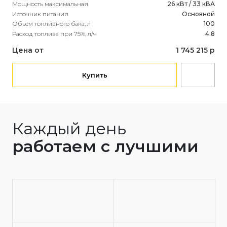
Мощность максимальная
26 кВт / 33 кВА
Мощ
Источник питания
Основной
Ист
Объем топливного бака, л
100
Объ
Расход топлива при 75%, л/ч
4.8
Рас
Цена от
1 745 215 р
Це
Купить
Каждый день
работаем с лучшими