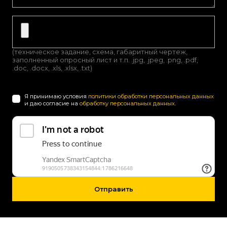
(техническое задание, схема, габаритный чертеж,
заполненный опросный лист и т.п. .jpg, .jpeg, .png, .pdf,
.doc, .docx, .xls, .xlsx, .txt)
Я принимаю условия
политики обработки персональных данных
и даю согласие на
обработку персональных данных
.
Отправить