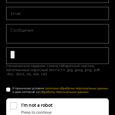
(техническое задание, схема, габаритный чертеж,
заполненный опросный лист и т.п. .jpg, .jpeg, .png, .pdf,
.doc, .docx, .xls, .xlsx, .txt)
Я принимаю условия
политики обработки персональных данных
и даю согласие на
обработку персональных данных
.