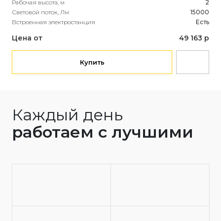
Рабочая высота, м
2
Раб
Световой поток, Лм
15000
Све
Встроенная электростанция
Есть
Вст
Цена от
49 163 р
Це
Купить
Каждый день
работаем с лучшими