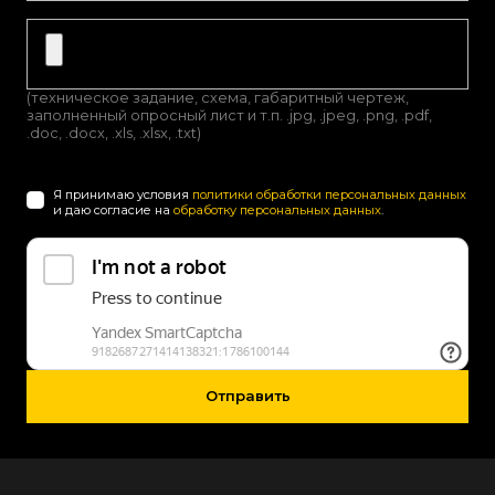
(техническое задание, схема, габаритный чертеж,
заполненный опросный лист и т.п. .jpg, .jpeg, .png, .pdf,
.doc, .docx, .xls, .xlsx, .txt)
Я принимаю условия
политики обработки персональных данных
и даю согласие на
обработку персональных данных
.
Отправить