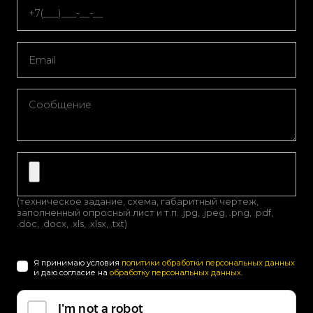
(техническое задание, схема, габаритный чертеж,
заполненный опросный лист и т.п. .jpg, .jpeg, .png, .pdf,
.doc, .docx, .xls, .xlsx, .txt)
Я принимаю условия
политики обработки персональных данных
и даю согласие на
обработку персональных данных
.